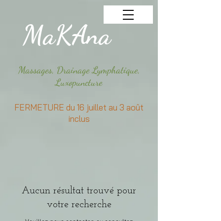
MaKAna
Massages, Drainage Lymphatique,
Luxopuncture
​FERMETURE du 16 juillet au 3 août
inclus​
Aucun résultat trouvé pour
votre recherche