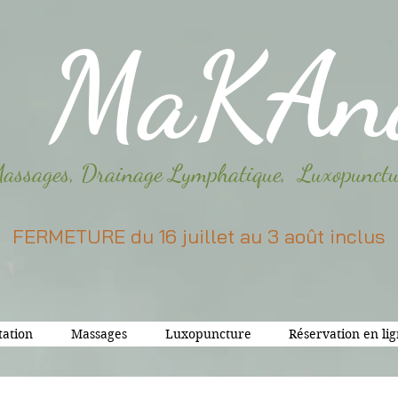
MaKAn
assages, Drainage Lymphatique, Luxopunctu
​FERMETURE du 16 juillet au 3 août inclus​
tation
Massages
Luxopuncture
Réservation en li