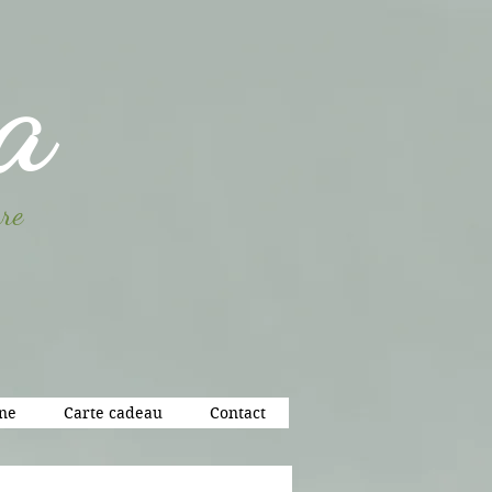
a
re
gne
Carte cadeau
Contact